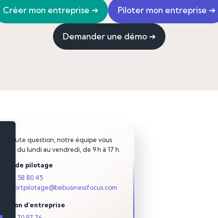
Créer mon entreprise
➔
Piloter mon entreprise
➔
Demander une démo
➔
ur toute question, notre équipe vous
pond du lundi au vendredi, de 9 h à 17 h.
tils de pilotage
03 28 58 80 45
supportpilotage@bebusinessfocus.com
éation d’entreprise
06 58 70 97 76