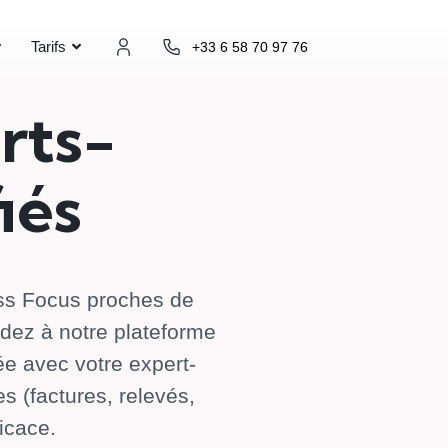
+33 6 58 70 97 76
Tarifs
rts-
iés
ess Focus proches de
édez à notre plateforme
ée avec votre expert-
 (factures, relevés,
icace.