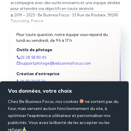
accompagne avec des outils innovants et une équipe dédiée
pour atteindre vos objectifs en toute sérénité.
© 2019 – 2025 • Be Business Focus • 33 Rue de Roubaix, 59200
Tourcoing, France
Pour toute question, notre équipe vous répond du
lundi au vendredi, de 9 h à 17 h.
Outils de pilotage
03 28 58 80 45
supportpilotage@bebusinessfocus.com
Création d’entreprise
06 58 70 97 76
supportjuridique@bebusinessfocus.com
Vos données, votre choix
Chez Be Business Focus, nos cookies
ne sortent pas du
À propos
Réseaux sociaux
Procédure LCB-FT
four, mais servent au bon fonctionnement du site, à
Linkedin
Qui sommes-nous ?
optimiser l'expérience utilisateur et personnaliser nos
YouTube
Conditions générales
publicités. Vous avez la liberté de les accepter ou les
Mentions légales
Twitter/X
refuser
.